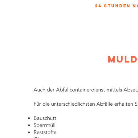
24 stunden n
IGUNGSDIENSTLEISTUNGEN!
HOME
LEISTUNGSSPEKTRUM
ÜBER 
muld
Auch der Abfallcontainerdienst mittels Abset
Für die unterschiedlichsten Abfälle erhalten 
Bauschutt
Sperrmüll
Reststoffe