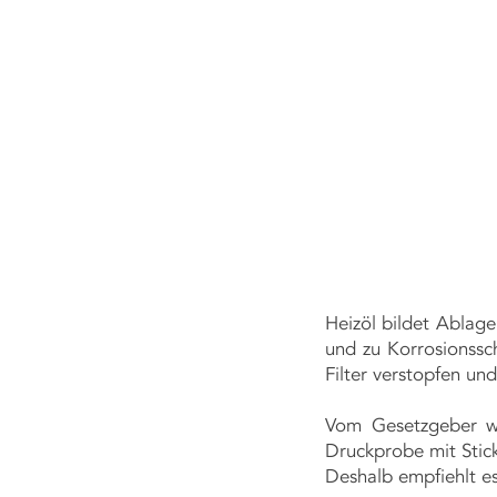
EZIALIST FÜR REINIGUNGSDIENSTLEISTUNGEN!
Heizöl bildet Ablag
und zu Korrosionss
Filter verstopfen un
Vom Gesetzgeber wi
Druckprobe mit Stic
Deshalb empfiehlt es