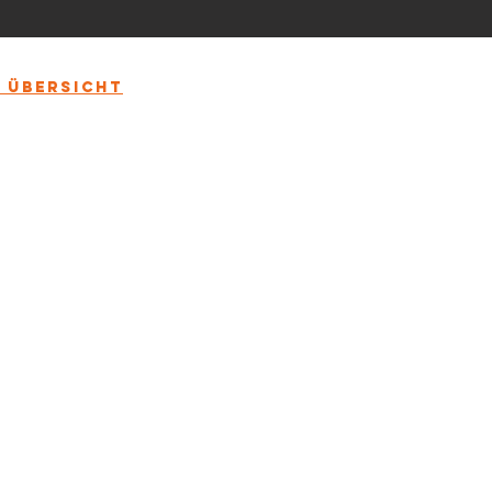
 übersicht
KONTAKTIEREN SIE UNS
JURI GmbH
Leobnerstraße 5
8712 Niklasdorf
Österreich