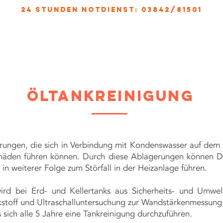
24 stunden notdienst: 03842/81501
HOME
LEISTUNGSSPEKTRUM
ÜBER UNS
SICH
öltankreinigung
erungen, die sich in Verbindung mit Kondenswasser auf de
chäden führen können. Durch diese Ablagerungen können D
d in weiterer Folge zum Störfall in der Heizanlage führen.
rd bei Erd- und Kellertanks aus Sicherheits- und Umwel
kstoff und Ultraschalluntersuchung zur Wandstärkenmessung
 sich alle 5 Jahre eine Tankreinigung durchzuführen.