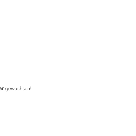
ERHEIT
JOBS
ANSPRECHPARTNER
KONTAKT
bar
gewachsen!